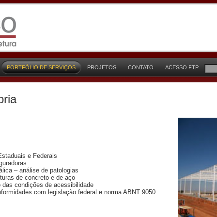
PORTFÓLIO DE SERVIÇOS
PROJETOS
CONTATO
ACESSO FTP
oria
Estaduais e Federais
eguradoras
lica – análise de patologias
turas de concreto e de aço
o das condições de acessibilidade
nformidades com legislação federal e norma ABNT 9050